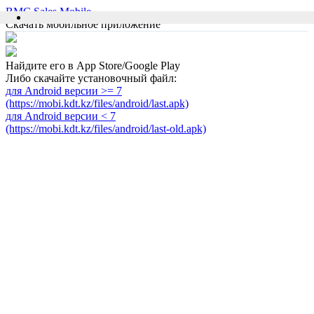
BMC Sales Mobile
Скачать мобильное приложение
Найдите его в App Store/Google Play
Либо скачайте установочный файл:
для Android версии >= 7
(https://mobi.kdt.kz/files/android/last.apk)
для Android версии < 7
(https://mobi.kdt.kz/files/android/last-old.apk)